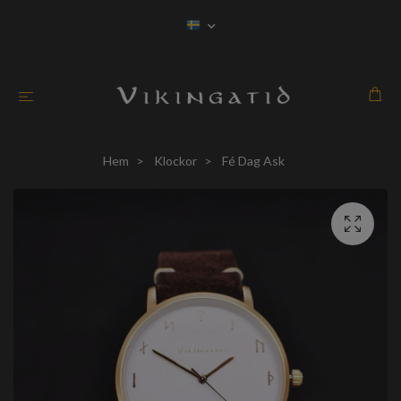
Hem
Klockor
Fé Dag Ask