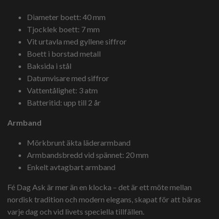
Diameter boett: 40 mm
Tjocklek boett: 7 mm
Vit urtavla med gyllene siffror
Boett i borstad metall
Baksida i stål
Datumvisare med siffror
Vattentålighet: 3 atm
Batteritid: upp till 2 år
Armband
Mörkbrunt äkta läderarmband
Armbandsbredd vid spännet: 20 mm
Enkelt avtagbart armband
Fé Dag Ask är mer än en klocka – det är ett möte mellan
nordisk tradition och modern elegans, skapat för att bäras
varje dag och vid livets speciella tillfällen.