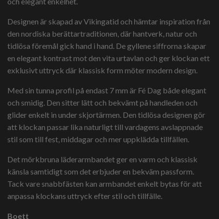
och elegant enkelhet.
Designen är skapad av Vikingatid och hämtar inspiration från
den nordiska berättartraditionen, där hantverk, natur och
tidlösa föremål gick hand i hand. De gyllene siffrorna skapar
en elegant kontrast mot den vita urtavlan och ger klockan ett
exklusivt uttryck där klassisk form möter modern design.
Med sin tunna profil på endast 7 mm är Fé Dag både elegant
och smidig. Den sitter lätt och bekvämt på handleden och
glider enkelt in under skjortärmen. Den tidlösa designen gör
att klockan passar lika naturligt till vardagens avslappnade
stil som till fest, middagar och mer uppklädda tillfällen.
Det mörkbruna läderarmbandet ger en varm och klassisk
känsla samtidigt som det erbjuder en bekväm passform.
Tack vare snabbfästen kan armbandet enkelt bytas för att
anpassa klockans uttryck efter stil och tillfälle.
Boett