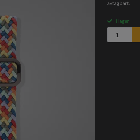
avtagbart.
I lager