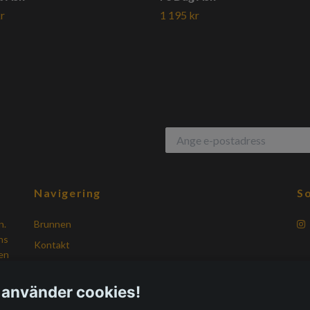
r
1 195 kr
Navigering
So
n.
Brunnen
ns
Kontakt
gen
Köpvillkor
Vanliga frågor
 använder cookies!
Om Vikingatid