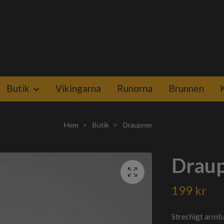
Butik
Vikingarna
Runorna
Brunnen
Hem
Butik
Draupner
Drau
199 kr
Strechigt armb