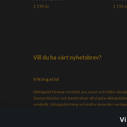
1 195 kr
1 195 k
Vill du ha vårt nyhetsbrev?
Vikingatid
Vikingatid förenar nordiskt arv, runor och tidlös desig
Genom klockor och berättelser vill vi göra vikingatide
symbolik, tidsuppfattning och kultur levande i varda
igen.
Vi