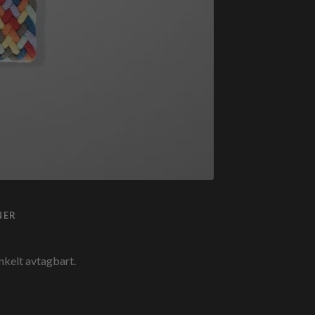
NER
nkelt avtagbart.