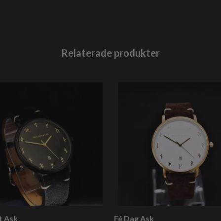
t Ask
Fé Dag Ask