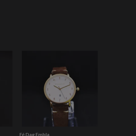
Bifrost
199 kr
Fé Dag Embla