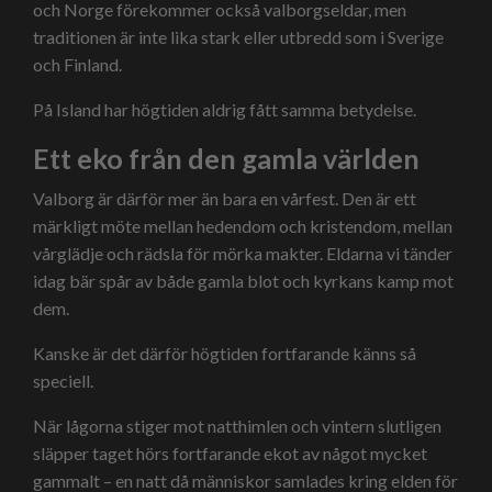
och Norge förekommer också valborgseldar, men
traditionen är inte lika stark eller utbredd som i Sverige
och Finland.
På Island har högtiden aldrig fått samma betydelse.
Ett eko från den gamla världen
Valborg är därför mer än bara en vårfest. Den är ett
märkligt möte mellan hedendom och kristendom, mellan
vårglädje och rädsla för mörka makter. Eldarna vi tänder
idag bär spår av både gamla blot och kyrkans kamp mot
dem.
Kanske är det därför högtiden fortfarande känns så
speciell.
När lågorna stiger mot natthimlen och vintern slutligen
släpper taget hörs fortfarande ekot av något mycket
gammalt – en natt då människor samlades kring elden för