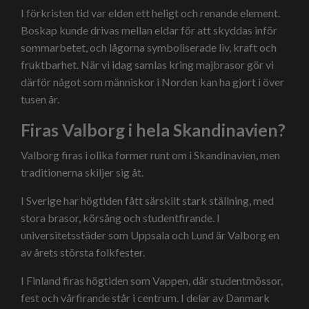
I förkristen tid var elden ett heligt och renande element.
Boskap kunde drivas mellan eldar för att skyddas inför
sommarbetet, och lågorna symboliserade liv, kraft och
fruktbarhet. När vi idag samlas kring majbrasor gör vi
därför något som människor i Norden kan ha gjort i över
tusen år.
Firas Valborg i hela Skandinavien?
Valborg firas i olika former runt om i Skandinavien, men
traditionerna skiljer sig åt.
I Sverige har högtiden fått särskilt stark ställning, med
stora brasor, körsång och studentfirande. I
universitetsstäder som Uppsala och Lund är Valborg en
av årets största folkfester.
I Finland firas högtiden som Vappen, där studentmössor,
fest och vårfirande står i centrum. I delar av Danmark