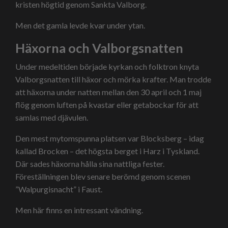
kristen högtid genom Sankta Valborg.
Men det gamla levde kvar under ytan.
Häxorna och Valborgsnatten
Under medeltiden började kyrkan och folktron knyta
Valborgsnatten till häxor och mörka krafter. Man trodde
att häxorna under natten mellan den 30 april och 1 maj
flög genom luften på kvastar eller getabockar för att
samlas med djävulen.
Den mest mytomspunna platsen var Blocksberg – idag
kallad Brocken – det högsta berget i Harz i Tyskland.
Där sades häxorna hålla sina nattliga fester.
Föreställningen blev senare berömd genom scenen
”Walpurgisnacht” i Faust.
Men här finns en intressant vändning.