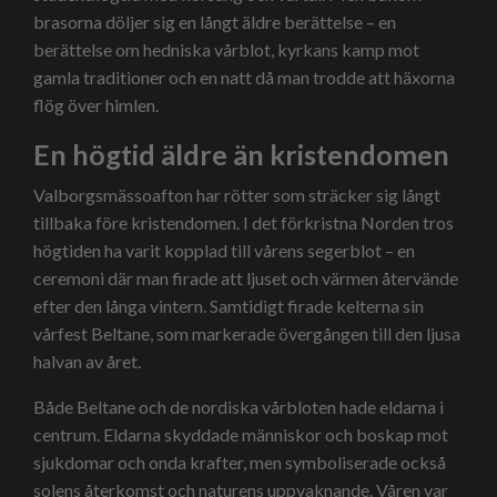
brasorna döljer sig en långt äldre berättelse – en
berättelse om hedniska vårblot, kyrkans kamp mot
gamla traditioner och en natt då man trodde att häxorna
flög över himlen.
En högtid äldre än kristendomen
Valborgsmässoafton har rötter som sträcker sig långt
tillbaka före kristendomen. I det förkristna Norden tros
högtiden ha varit kopplad till vårens segerblot – en
ceremoni där man firade att ljuset och värmen återvände
efter den långa vintern. Samtidigt firade kelterna sin
vårfest Beltane, som markerade övergången till den ljusa
halvan av året.
Både Beltane och de nordiska vårbloten hade eldarna i
centrum. Eldarna skyddade människor och boskap mot
sjukdomar och onda krafter, men symboliserade också
solens återkomst och naturens uppvaknande. Våren var