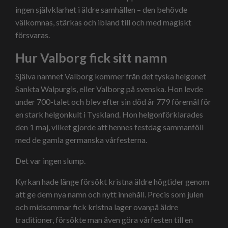
ingen självklarhet i äldre samhällen – den behövde
välkomnas, stärkas och ibland till och med magiskt
försvaras.
Hur Valborg fick sitt namn
Själva namnet Valborg kommer från det tyska helgonet
Sankta Walpurgis, eller Valborg på svenska. Hon levde
under 700-talet och blev efter sin död år 779 föremål för
en stark helgonkult i Tyskland. Hon helgonförklarades
den 1 maj, vilket gjorde att hennes festdag sammanföll
med de gamla germanska vårfesterna.
Det var ingen slump.
Kyrkan hade länge försökt kristna äldre högtider genom
att ge dem nya namn och nytt innehåll. Precis som julen
och midsommar fick kristna lager ovanpå äldre
traditioner, försökte man även göra vårfesten till en