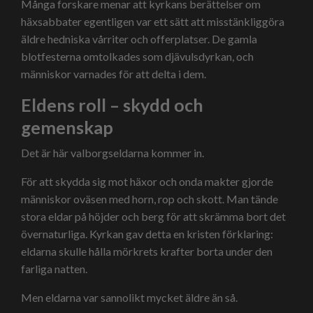
Många forskare menar att kyrkans berättelser om
häxsabbater egentligen var ett sätt att misstänkliggöra
äldre hedniska vårriter och offerplatser. De gamla
blotfesterna omtolkades som djävulsdyrkan, och
människor varnades för att delta i dem.
Eldens roll – skydd och
gemenskap
Det är här valborgseldarna kommer in.
För att skydda sig mot häxor och onda makter gjorde
människor oväsen med horn, rop och skott. Man tände
stora eldar på höjder och berg för att skrämma bort det
övernaturliga. Kyrkan gav detta en kristen förklaring:
eldarna skulle hålla mörkrets krafter borta under den
farliga natten.
Men eldarna var sannolikt mycket äldre än så.