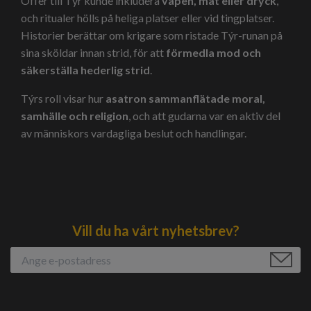
Offer till Týr kunde inkludera
vapen, mat eller dryck
,
och ritualer hölls på heliga platser eller vid tingplatser.
Historier berättar om krigare som ristade Týr-runan på
sina sköldar innan strid, för att
förmedla mod och
säkerställa hederlig strid
.
Týrs roll visar hur
asatron sammanflätade moral,
samhälle och religion
, och att gudarna var en aktiv del
av människors vardagliga beslut och handlingar.
Vill du ha vårt nyhetsbrev?