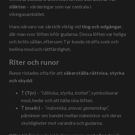
släkten
– värderingar som var centrala i
vikingasamhället.
Hans närvaro var särskilt viktig vid
ting och edgångar
,
där man svor löften inför gudarna. Dessa löften var heliga
och bröts sällan, eftersom Týr kunde straffa svek och
belöna mod och rättfärdighet.
Riter och runor
Runor ristades ofta för att
säkerställa rättvisa, styrka
och skydd
:
ᛏ (Týr)
–
”rättvisa, styrka, trohet”
, symboliserar
mod, heder och att hålla sina löften.
ᛘ (maðr)
–
”människa, ansvar, gemenskap”
,
påminner om bandet mellan människor och deras
skyldigheter mot varandra och gudarna.