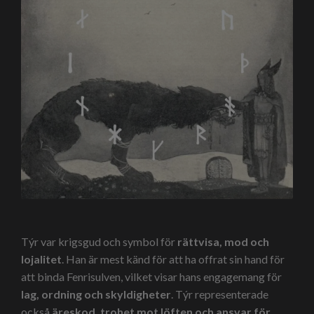
Týr var krigsgud och symbol för
rättvisa, mod och
lojalitet
. Han är mest känd för att ha offrat sin hand för
att binda Fenrisulven, vilket visar hans engagemang för
lag, ordning och skyldigheter
. Týr representerade
också
äreskod, trohet mot löften och ansvar för