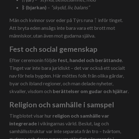
ᛒ (bjarkan)
–
”skydd, liv, balans”
Män och kvinnor svor eder på Týrs runa ᛏ inför tinget.
Att bryta eden ansågs inte bara vara ett brott mot
människor, utan även mot gudarna själva.
Fest och social gemenskap
Efter ceremonin följde
fest, handel och berättande
.
Tinget var inte bara juridiskt – det var också ett socialt
nav för hela bygden. Här möttes folk från olika gårdar,
byar och ibland regioner, och man delade nyheter,
skvaller, visdom och
berättelser om gudar och hjältar
.
Religion och samhälle i samspel
Tingblotet visar hur
religion och samhälle var
integrerade
i vikingarnas värld. Beslut, lag och
samhällsstruktur var inte separata från tro – tvärtom,
gudarna och deras runor var ständigt närvarande i