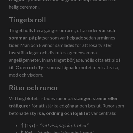
helig ceremoni.
Tingets roll
Tinget hölls flera gånger om året, ofta under
vår och
sommar
, på platser som var helgade sedan urminnes
tider. Män och kvinnor samlades för att lösa tvister,
fastställa lagar och diskutera gemensamma
angelägenheter. Innan tinget började, hölls ofta ett
blot
till Oden och Týr
, som välsignade mötet med rättvisa,
mod och visdom.
Riter och runor
Vid tingblotet ristades runor på
stänger, stenar eller
träfigurer
för att stärka edgångar och beslut. Runor som
betonade
styrka, ordning och lojalitet
var centrala:
ᛏ (Týr)
–
”rättvisa, styrka, trohet”
ᚢ (úr)
–
”styrka, beslutsamhet, mod”