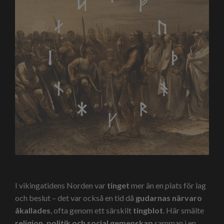
I vikingatidens Norden var
tinget
mer än en plats för lag
och beslut – det var också en tid då
gudarnas närvaro
åkallades
, ofta genom ett särskilt
tingblot
. Här smälte
religion, politik och social gemenskap
samman i en