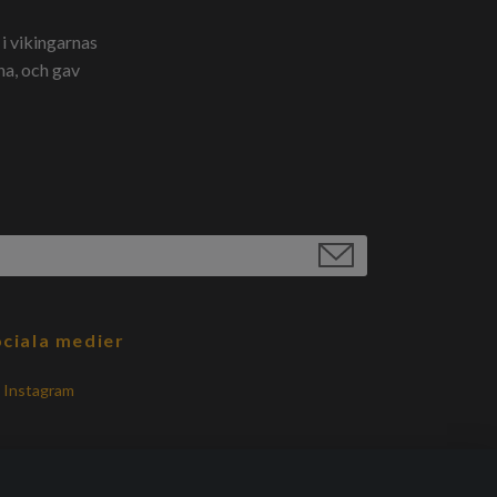
i vikingarnas
na, och gav
ciala medier
Instagram