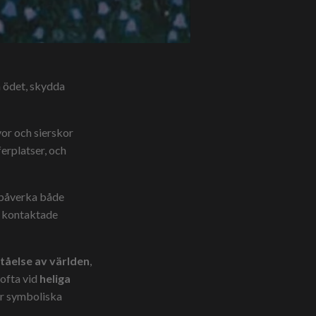
 ödet, skydda
vor och sierskor
erplatser, och
t påverka både
e kontaktade
tåelse av världen
,
 ofta vid
heliga
er symboliska