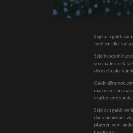
Sejd och galdr var
familjen eller kalla
Sejd kunde inklude
som hade särskild k
deras ritualer kund
Galdr, däremot, va
människor och natu
krafter som kunde 
Sejd och galdr var 
där människans vil
platser
, som lunda
handlingar.