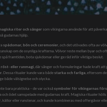
magiska riter och sånger
som vikingarna använde för att påverka
 på gudarnas hjälp.
ra
spådomar, bön och ceremonier
, och det utövades ofta av völ
unskap om de osynliga krafterna. Völvor reste mellan byar och off
e spå framtiden, bota sjukdomar eller ge råd inför viktiga beslut.
r
röst- eller runmagi
, där sånger och formuleringar hade kraft at
r. Dessa ritualer kunde vara både
starka och farliga
, eftersom d
ge både välsignelse och olycka.
inte bara praktiska – de var också
symboler för vikingarnas förs
ja och ödet samspelade med gudarnas kraft. Magiska ritualer hölls
r, källor eller runstenar, och kunde kombineras med offergåvor ell