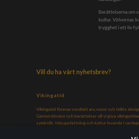
Berättelserna om se
kultur. Völvornas 
trygghet i ett liv fy
Vill du ha vårt nyhetsbrev?
Vikingatid
Vikingatid förenar nordiskt arv, runor och tidlös desig
Genom klockor och berättelser vill vi göra vikingatide
symbolik, tidsuppfattning och kultur levande i varda
igen.