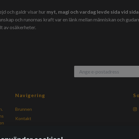
jd och galdr visar hur
myt, magi och vardag levde sida vid sida
kunskap och runornas kraft var en länk mellan människan och gudar
llt av osäkerheter.
Navigering
So
n.
Brunnen
ns
Kontakt
gen
Köpvillkor
Vanliga frågor