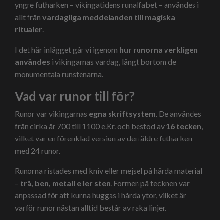
yngre futharken – vikingatidens runalfabet – användes i
allt från
vardagliga meddelanden till magiska
ritualer
.
I det här inlägget går vi igenom
hur runorna verkligen
användes
i vikingarnas vardag, långt bortom de
monumentala runstenarna.
Vad var runor till för?
Runor var vikingarnas
egna skriftsystem
. De användes
från cirka år 700 till 1100 e.Kr. och bestod av
16 tecken
,
vilket var en förenklad version av den äldre futharken
med 24 runor.
Runorna ristades med kniv eller mejsel på hårda material
–
trä, ben, metall eller sten
. Formen på tecknen var
anpassad för att kunna huggas i hårda ytor, vilket är
varför runor nästan alltid består av raka linjer.