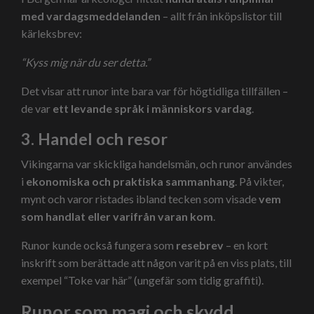
med vardagsmeddelanden
– allt från inköpslistor till
kärleksbrev:
“Kyss mig när du ser detta.”
Det visar att runor inte bara var för högtidliga tillfällen –
de var
ett levande språk i människors vardag
.
3. Handel och resor
Vikingarna var skickliga handelsmän, och runor användes
i
ekonomiska och praktiska sammanhang
. På vikter,
mynt och varor ristades ibland tecken som visade
vem
som handlat eller varifrån varan kom
.
Runor kunde också fungera som
resebrev
– en kort
inskrift som berättade att någon varit på en viss plats, till
exempel “Toke var här” (ungefär som tidig graffiti).
Runor som magi och skydd