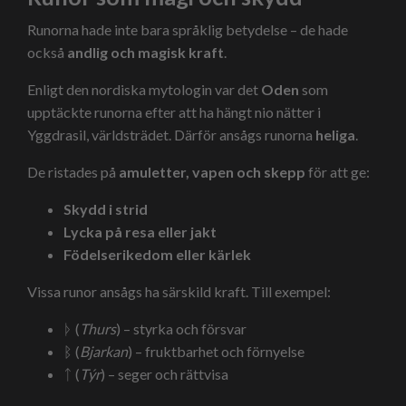
Runorna hade inte bara språklig betydelse – de hade
också
andlig och magisk kraft
.
Enligt den nordiska mytologin var det
Oden
som
upptäckte runorna efter att ha hängt nio nätter i
Yggdrasil, världsträdet. Därför ansågs runorna
heliga
.
De ristades på
amuletter, vapen och skepp
för att ge:
Skydd i strid
Lycka på resa eller jakt
Födelserikedom eller kärlek
Vissa runor ansågs ha särskild kraft. Till exempel:
ᚦ (
Thurs
) – styrka och försvar
ᛒ (
Bjarkan
) – fruktbarhet och förnyelse
ᛏ (
Týr
) – seger och rättvisa