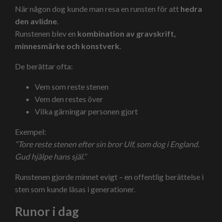
När någon dog kunde man resa en runsten för att
hedra
den avlidne
.
Runstenen blev en
kombination av gravskrift,
minnesmärke och konstverk
.
De berättar ofta:
Vem som reste stenen
Vem den restes över
Vilka gärningar personen gjort
Exempel:
“Tore reste stenen efter sin bror Ulf, som dog i England.
Gud hjälpe hans själ.”
Runstenen gjorde minnet evigt – en offentlig berättelse i
sten som kunde läsas i generationer.
Runor i dag