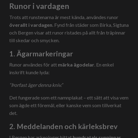
Runor i vardagen
Trots att runstenarna är mest kända, användes runor
överallt i vardagen
. Fynd från städer som Birka, Sigtuna
och Bergen visar att runor ristades på allt från träpinnar
till skedar och smycken.
1. Ägarmarkeringar
Runor användes för att
märka ägodelar
. En enkel
inskrift kunde lyda:
“Þorfast äger denna kniv.”
Det fungerade som ett namnplakat – ett sätt att visa vem
som ägde ett föremål, eller kanske vem som tillverkat
det.
2. Meddelanden och kärleksbrev
I Bergen har arkeologer hittat
hundratals runpinnar