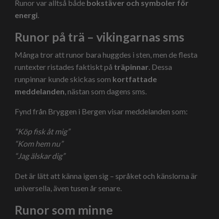
Runor var alltså både
bokstäver och symboler för
energi
.
Runor på trä – vikingarnas sms
Många tror att runor bara huggdes i sten, men de flesta
runtexter ristades faktiskt på
träpinnar
. Dessa
runpinnar kunde skickas som
kortfattade
meddelanden
, nästan som dagens sms.
Fynd från Bryggen i Bergen visar meddelanden som:
“Köp fisk åt mig”
“Kom hem nu”
“Jag älskar dig”
Det är lätt att känna igen sig – språket och känslorna är
universella, även tusen år senare.
Runor som minne