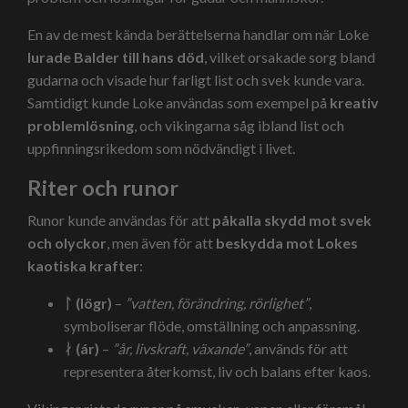
En av de mest kända berättelserna handlar om när Loke
lurade Balder till hans död
, vilket orsakade sorg bland
gudarna och visade hur farligt list och svek kunde vara.
Samtidigt kunde Loke användas som exempel på
kreativ
problemlösning
, och vikingarna såg ibland list och
uppfinningsrikedom som nödvändigt i livet.
Riter och runor
Runor kunde användas för att
påkalla skydd mot svek
och olyckor
, men även för att
beskydda mot Lokes
kaotiska krafter
:
ᛚ (lögr)
–
”vatten, förändring, rörlighet”
,
symboliserar flöde, omställning och anpassning.
ᛅ (ár)
–
”år, livskraft, växande”
, används för att
representera återkomst, liv och balans efter kaos.