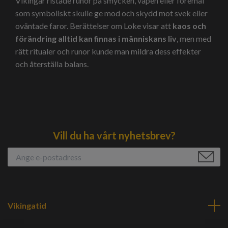
Vikingar ristade runor på smycken, vapen eller föremål
som symboliskt skulle ge mod och skydd mot svek eller
oväntade faror. Berättelser om Loke visar att
kaos och
förändring alltid kan finnas i människans liv
, men med
rätt ritualer och runor kunde man mildra dess effekter
och återställa balans.
Vill du ha vårt nyhetsbrev?
Vikingatid