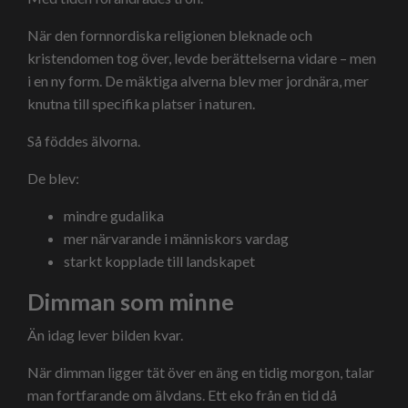
När den fornnordiska religionen bleknade och
kristendomen tog över, levde berättelserna vidare – men
i en ny form. De mäktiga alverna blev mer jordnära, mer
knutna till specifika platser i naturen.
Så föddes älvorna.
De blev:
mindre gudalika
mer närvarande i människors vardag
starkt kopplade till landskapet
Dimman som minne
Än idag lever bilden kvar.
När dimman ligger tät över en äng en tidig morgon, talar
man fortfarande om älvdans. Ett eko från en tid då