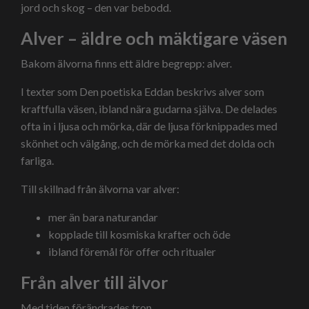
jord och skog – den var bebodd.
Alver – äldre och mäktigare väsen
Bakom älvorna finns ett äldre begrepp: alver.
I texter som
Den poetiska Eddan
beskrivs alver som
kraftfulla väsen, ibland nära gudarna själva. De delades
ofta in i ljusa och mörka, där de ljusa förknippades med
skönhet och välgång, och de mörka med det dolda och
farliga.
Till skillnad från älvorna var alver:
mer än bara naturandar
kopplade till kosmiska krafter och öde
ibland föremål för offer och ritualer
Från alver till älvor
Med tiden förändrades tron.