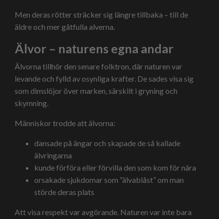
Men deras rötter sträcker sig längre tillbaka – till de
äldre och mer gåtfulla alverna.
Älvor – naturens egna andar
Älvorna tillhör den senare folktron, där naturen var
levande och fylld av osynliga krafter. De sades visa sig
som dimslöjor över marken, särskilt i gryning och
skymning.
Människor trodde att älvorna:
dansade på ängar och skapade de så kallade
älvringarna
kunde förföra eller förvilla den som kom för nära
orsakade sjukdomar som “älvablåst” om man
störde deras plats
Att visa respekt var avgörande. Naturen var inte bara